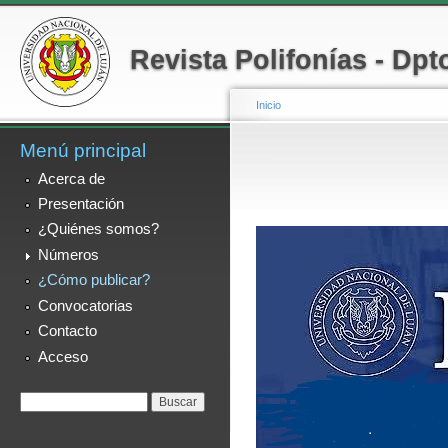
Menú secundario
Pa
co
Revista Polifonías - Dp
pr
Inicio
Menú principal
Se encuentra usted a
Acerca de
Presentación
¿Quiénes somos?
Números
¿Cómo publicar?
Convocatorias
Contacto
Acceso
Formulario de
Buscar
búsqueda