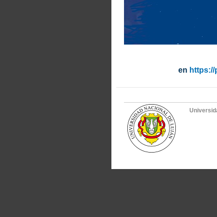
en
https:/
Universid